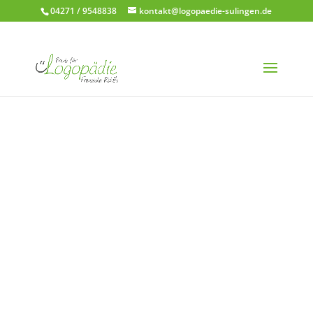
04271 / 9548838
kontakt@logopaedie-sulingen.de
Stimmstörungen
bei
Erwachsenen