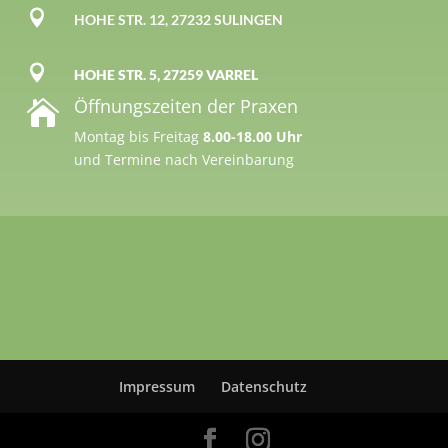

HOHE STR. 12, 27232 SULINGEN

HOHE STR. 5, 27259 VARREL
Öffnungszeiten der Praxen

Montag bis Freitag
8.00-18.00 Uhr
und Termine nach Vereinbarung
Impressum
Datenschutz